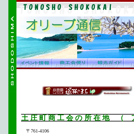
土 庄 町 商 工 会 の 所 在 地 
〒761-4106